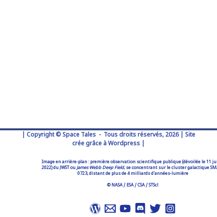
| Copyright © Space Tales - Tous droits réservés, 2026 | Site
crée grâce à Wordpress |
Image en arrière-plan : première observation scientifique publique (dévoilée le 11 ju
2022) du JWST ou
James Webb Deep Field
, se concentrant sur le cluster galactique S
0723, distant de plus de 4 milliards d'années-lumière
© NASA / ESA / CSA / STScl