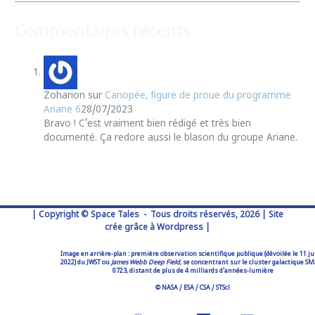
Commentaires récents :
Zoharion
sur
Canopée, figure de proue du programme
Ariane 6
28/07/2023
Bravo ! C'est vraiment bien rédigé et très bien
documenté. Ça redore aussi le blason du groupe Ariane.
| Copyright © Space Tales - Tous droits réservés, 2026 | Site
crée grâce à Wordpress |
Image en arrière-plan : première observation scientifique publique (dévoilée le 11 ju
2022) du JWST ou
James Webb Deep Field
, se concentrant sur le cluster galactique S
0723, distant de plus de 4 milliards d'années-lumière
© NASA / ESA / CSA / STScl