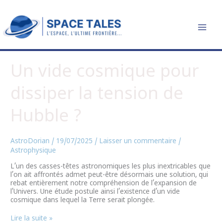
Aller
R
au
contenu
e
c
h
Un
Un vide cosmique pour
e
vide
cosmique
r
dissiper la tension de
pour
dissiper
c
la
Hubble ?
tension
h
de
Hubble
e
?
AstroDorian
/
19/07/2025
/
Laisser un commentaire
/
r
Astrophysique
L’un des casses-têtes astronomiques les plus inextricables que
l’on ait affrontés admet peut-être désormais une solution, qui
rebat entièrement notre compréhension de l’expansion de
l’Univers. Une étude postule ainsi l’existence d’un vide
cosmique dans lequel la Terre serait plongée.
Lire la suite »