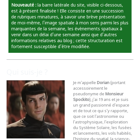
Nouveauté :
la barre latérale du site, visible ci-dessous,
est à présent finalisée ! Elle consiste en une succession
de rubriques minatures, à savoir une brève présentation
de moi-même, l'image spatiale à mon sens parmi les plus
marquantes de la semaine, les évènements spatiaux à
venir dans un délai d'une semaine ainsi que d'autres
informations relatives au blog ; cette structuration est
fortement susceptible d'être modifiée.
Qui suis-je ?
Je m'appelle
Dorian
(portant
accessoirement le
pseudonyme de
Monsieur
Spockito
), j'ai 19 ans et je suis
un grand passionné d'espace
et de tout ce qui s'y rapporte,
que ce soit l'astronomie ou
l'astrophysique, l'exploration
du Système Solaire, les fusées
et lancements, les vols habités,
l'histoire du spatial, la science-