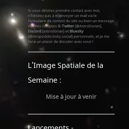
Si vous désirez prendre contact avec moi,
n'hésitez pas à m'envoyer un mail via le
formulaire de contact du site ou bien un message
via mes comptes
X-Twitter
(@AstroDorian),
Discord
(astrodorian) et
Bluesky
(@mrspockito.bsky.social) personnels, et je me
ferai un plaisir de discuter avec vous !
L'Image Spatiale de la
Semaine :
Mise à jour à venir
Lancements -