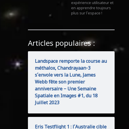
expérience utilisateur et
en apprendre toujours
plus sur l'espace !
Articles populaires :
Landspace remporte la course au
méthalox, Chandrayaan-3
s’envole vers la Lune, James
Webb fête son premier
anniversaire – Une Semaine
Spatiale en Images #1, du 18
Juillet 2023
Eris Testflight 1 : l’Australie cible