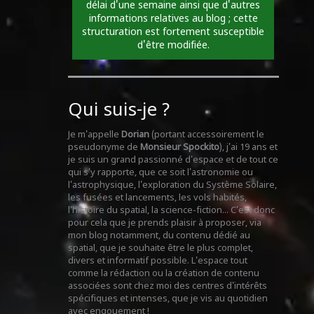
délai d'une semaine ainsi que d'autres
informations relatives au blog ; cette
structuration est fortement susceptible
d'être modifiée.
Qui suis-je ?
Je m'appelle
Dorian
(portant accessoirement le
pseudonyme de
Monsieur Spockito
), j'ai 19 ans et
je suis un grand passionné d'espace et de tout ce
qui s'y rapporte, que ce soit l'astronomie ou
l'astrophysique, l'exploration du Système Solaire,
les fusées et lancements, les vols habités,
l'histoire du spatial, la science-fiction... C'est donc
pour cela que je prends plaisir à proposer, via
mon blog notamment, du contenu dédié au
spatial, que je souhaite être le plus complet,
divers et informatif possible. L'espace tout
comme la rédaction ou la création de contenu
associées sont chez moi des centres d'intérêts
spécifiques et intenses, que je vis au quotidien
avec engouement !