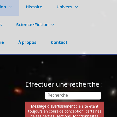
ion
Histoire
Univers
s
Science-Fiction
ie
À propos
Contact
Effectuer une recherche :
Message d'avertissement :
le site étant
toujours en cours de conception, certaines
de ses parties, sections, fonctionnalités