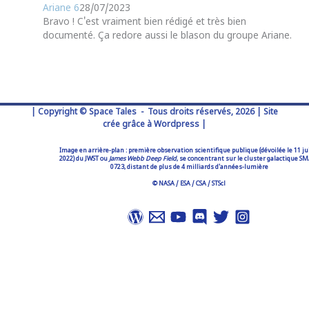
Ariane 6
28/07/2023
Bravo ! C'est vraiment bien rédigé et très bien
documenté. Ça redore aussi le blason du groupe Ariane.
| Copyright © Space Tales - Tous droits réservés, 2026 | Site
crée grâce à Wordpress |
Image en arrière-plan : première observation scientifique publique (dévoilée le 11 ju
2022) du JWST ou
James Webb Deep Field
, se concentrant sur le cluster galactique S
0723, distant de plus de 4 milliards d'années-lumière
© NASA / ESA / CSA / STScl