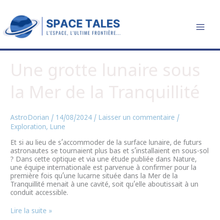
Aller
R
au
contenu
e
c
h
Une
Une grotte lunaire sous
e
grotte
lunaire
r
la Mer de la Tranquillité
sous
la
c
Mer
de
h
AstroDorian
/
14/08/2024
/
Laisser un commentaire
/
la
Exploration
,
Lune
Tranquillité
e
Et si au lieu de s’accommoder de la surface lunaire, de futurs
r
astronautes se tournaient plus bas et s’installaient en sous-sol
? Dans cette optique et via une étude publiée dans Nature,
une équipe internationale est parvenue à confirmer pour la
première fois qu’une lucarne située dans la Mer de la
Tranquillité menait à une cavité, soit qu’elle aboutissait à un
conduit accessible.
Lire la suite »