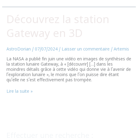
Découvrez
Découvrez la station
la
station
Gateway en 3D
Gateway
en
3D
AstroDorian
/
07/07/2024
/
Laisser un commentaire
/
Artemis
La NASA a publié fin juin une vidéo en images de synthèses de
la station lunaire Gateway, à « [découvrir] […] dans les
moindres détails grâce à cette vidéo qui donne vie à l’avenir de
l’exploration lunaire », le moins que l’on puisse dire étant
qu’elle ne s’est effectivement pas trompée.
Lire la suite »
Effectuer une recherche :