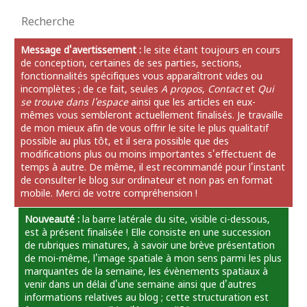
Message d'avertissement :
le site étant toujours en cours
de conception, certaines de ses parties, sections,
fonctionnalités spécifiques vous apparaîtront vides ou
incomplètes ; de ce fait, seules
A propos
,
Contact
et
Qui
se trouve dans l'espace
ainsi que les articles en eux-
mêmes vous sembleront actuellement finalisés. Je travaille
de mon mieux afin de vous offrir le site le plus qualitatif
possible au plus tôt, et il sera possible que des
modifications plus ou moins importantes s'effectuent de
temps à autre. De même, il est recommandé pour l'instant
de consulter le blog sur ordinateur et non pas en format
mobile. Merci de votre compréhension !
Nouveauté :
la barre latérale du site, visible ci-dessous,
est à présent finalisée ! Elle consiste en une succession
de rubriques minatures, à savoir une brève présentation
de moi-même, l'image spatiale à mon sens parmi les plus
marquantes de la semaine, les évènements spatiaux à
venir dans un délai d'une semaine ainsi que d'autres
informations relatives au blog ; cette structuration est