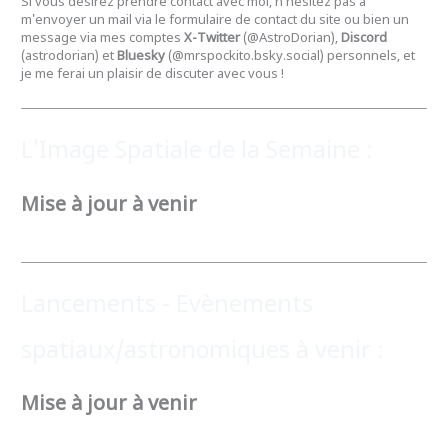
Si vous désirez prendre contact avec moi, n'hésitez pas à
m'envoyer un mail via le formulaire de contact du site ou bien un
message via mes comptes
X-Twitter
(@AstroDorian),
Discord
(astrodorian) et
Bluesky
(@mrspockito.bsky.social) personnels, et
je me ferai un plaisir de discuter avec vous !
L'Image Spatiale de la Semaine :
Mise à jour à venir
Lancements - Evènements
spatiaux/astronomiques à venir :
Mise à jour à venir