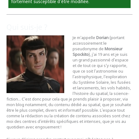
fortement susceptible d'être modifiée.
Qui suis-je ?
Je m'appelle
Dorian
(portant
accessoirement le
pseudonyme de
Monsieur
Spockito
), j'ai 19 ans et je suis
un grand passionné d'espace
et de tout ce qui s'y rapporte,
que ce soit l'astronomie ou
l'astrophysique, l'exploration
du Système Solaire, les fusées
et lancements, les vols habités,
l'histoire du spatial, la science-
fiction... C'est donc pour cela que je prends plaisir à proposer, via
mon blog notamment, du contenu dédié au spatial, que je souhaite
être le plus complet, divers et informatif possible. L'espace tout
comme la rédaction ou la création de contenu associées sont chez
moi des centres d'intérêts spécifiques et intenses, que je vis au
quotidien avec engouement !