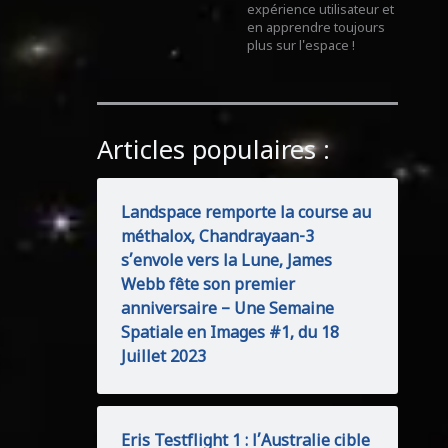
expérience utilisateur et
en apprendre toujours
plus sur l'espace !
Articles populaires :
Landspace remporte la course au
méthalox, Chandrayaan-3
s’envole vers la Lune, James
Webb fête son premier
anniversaire – Une Semaine
Spatiale en Images #1, du 18
Juillet 2023
Eris Testflight 1 : l’Australie cible