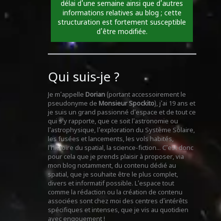
délai d'une semaine ainsi que d'autres
informations relatives au blog ; cette
structuration est fortement susceptible
d'être modifiée.
Qui suis-je ?
Je m'appelle
Dorian
(portant accessoirement le
pseudonyme de
Monsieur Spockito
), j'ai 19 ans et
je suis un grand passionné d'espace et de tout ce
qui s'y rapporte, que ce soit l'astronomie ou
l'astrophysique, l'exploration du Système Solaire,
les fusées et lancements, les vols habités,
l'histoire du spatial, la science-fiction... C'est donc
pour cela que je prends plaisir à proposer, via
mon blog notamment, du contenu dédié au
spatial, que je souhaite être le plus complet,
divers et informatif possible. L'espace tout
comme la rédaction ou la création de contenu
associées sont chez moi des centres d'intérêts
spécifiques et intenses, que je vis au quotidien
avec engouement !