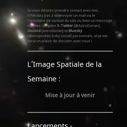
Si vous désirez prendre contact avec moi,
n'hésitez pas à m'envoyer un mail via le
formulaire de contact du site ou bien un message
via mes comptes
X-Twitter
(@AstroDorian),
Discord
(astrodorian) et
Bluesky
(@mrspockito.bsky.social) personnels, et je me
ferai un plaisir de discuter avec vous !
L'Image Spatiale de la
Semaine :
Mise à jour à venir
Lancements -