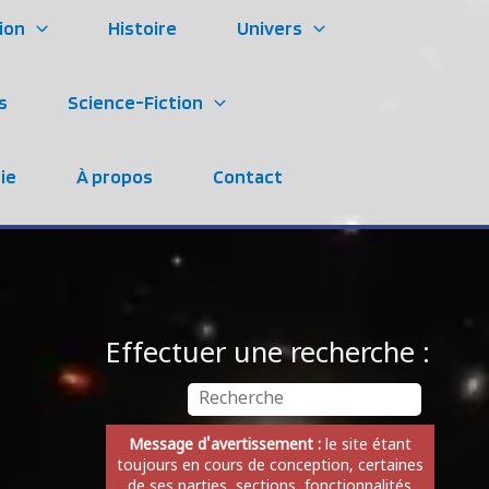
ion
Histoire
Univers
s
Science-Fiction
ie
À propos
Contact
Effectuer une recherche :
Message d'avertissement :
le site étant
toujours en cours de conception, certaines
de ses parties, sections, fonctionnalités