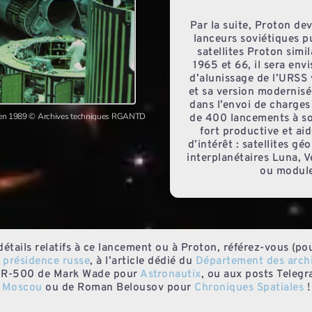
Par la suite, Proton de
lanceurs soviétiques p
satellites Proton simi
1965 et 66, il sera e
d’alunissage de l’URSS v
et sa version modernis
dans l’envoi de charges
e) en 1989 © Archives techniques RGANTD
de 400 lancements à so
fort productive et a
d’intérêt : satellites g
interplanétaires Luna, V
ou modules
détails relatifs à ce lancement ou à Proton, référez-vous (p
 présidence russe
, à l’article dédié du
Département des archi
’UR-500 de Mark Wade pour
Astronautix
, ou aux posts Teleg
Moscou
ou de Roman Belousov pour
Chroniques Spatiales
!