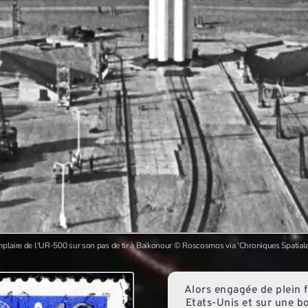
plaire de l'UR-500 sur son pas de tir à Baïkonour © Roscosmos via 'Chroniques Spatial
Alors engagée de plein f
Etats-Unis et sur une b