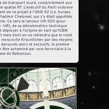
e de transport lourd, conjointement aux
le spatial R7. L’exécutif du Parti ordonne
nt de ce projet à l’OKB-52 (i.e. bureau
Vladimir Chelomeï, qui s’y était apprêtée
nte. Ce sera le lanceur UR-500 (pour
a
-UR), de sa dénomination technique
t déployer à l’origine en tant qu’ICBM
l) mais dont on ne retiendra que le volet
ine moscovite Krounitchev par des moyens
éprouvés alors et exclusifs, le premier
 être acheminé par voie ferroviaire à la
ase de Baïkonour.