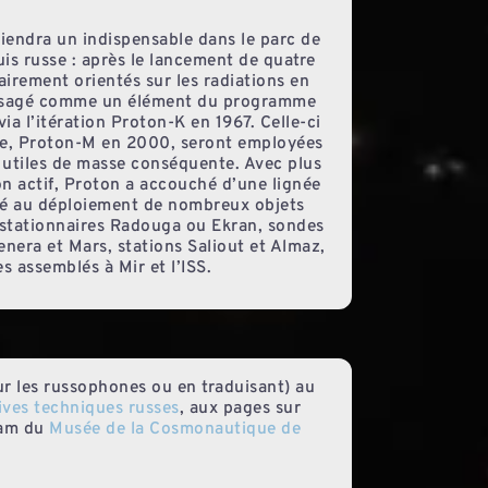
viendra un indispensable dans le parc de
uis russe : après le lancement de quatre
lairement orientés sur les radiations en
nvisagé comme un élément du programme
ia l’itération Proton-K en 1967. Celle-ci
ée, Proton-M en 2000, seront employées
 utiles de masse conséquente. Avec plus
n actif, Proton a accouché d’une lignée
idé au déploiement de nombreux objets
éostationnaires Radouga ou Ekran, sondes
enera et Mars, stations Saliout et Almaz,
 assemblés à Mir et l’ISS.
our les russophones ou en traduisant) au
ves techniques russes
, aux pages sur
ram du
Musée de la Cosmonautique de