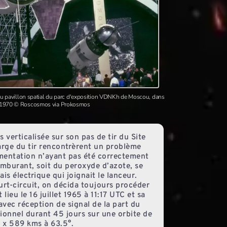
 au pavillon spatial du parc d'exposition VDNKh de Moscou, dans
 1970 © Roscosmos via Prokosmos
 verticalisée sur son pas de tir du Site
arge du tir rencontrèrent un problème
imentation n’ayant pas été correctement
comburant, soit du peroxyde d’azote, se
ais électrique qui joignait le lanceur.
rt-circuit, on décida toujours procéder
 lieu le 16 juillet 1965 à 11:17 UTC et sa
avec réception de signal de la part du
ationnel durant 45 jours sur une orbite de
 x 589 kms à 63.5°.