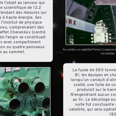
 l’objet au lanceur qui
ite scientifique de 12.2
rendant des mesures sur
s à haute énergie. Ses
 l’Institut de physique
oscou, comprenaient des
 effet Cherenkov (centré
e l’engin se constituait
es avec compartiment
tion ou quatre panneaux
Au centre, un satellite Proton 1 exposé
es au sommet.
les années
La fusée de 580 tonnes
81, les équipes en ch
lorsqu’un conduit d’al
scellé, une fuite de 
produisit sur le harn
N’engendrant aucun cou
au tir. Le décollage eut
suite fut concluante 
satellite, qui sera opér
183