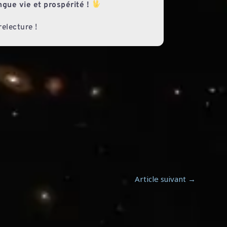
ngue vie et prospérité !
electure !
Article suivant
→