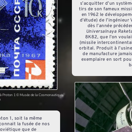
s’acquitter d’un systèm
tirs de son fameux missi
en 1962 le développeme
d’étude) de l’ingénieur 
dès l’année précéde
Universalnaya Raket
8K82, que l’on voulai
(missile intercontinenta
orbital. Produit à l’us
de manufacture jamais 
exemplaire en sort pour
b
e à Proton 1 © Musée de la Cosmonautique
m
oton 1, soit la même
connait la fusée de nos
 soviétique que de