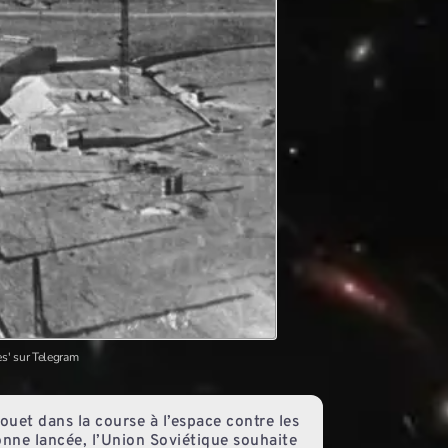
es' sur Telegram
ouet dans la course à l’espace contre les
onne lancée, l’Union Soviétique souhaite