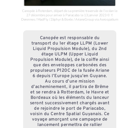
Canopée à Roterdam, départ de sa première traversée de l'océan le
27 décembre pour arriver à Pariacabo le 13 janvier 2023 © Y.
Derennes / MadFly / Zéphyr & Borée / ArianeGroup via Aerospatium
Canopée est responsable du
transport du 1er étage LLPM (Lower
Liquid Propulsion Module), du 2nd
étage ULPM (Upper Liquid
Propulsion Module), de la coiffe ainsi
que des enveloppes carbonées des
propulseurs P120C de la fusée Ariane
6 depuis l’Europe jusqu’en Guyane.
Au cours d’une mission
d’acheminement, il partira de Brême
et se rendra à Rotterdam, le Havre et
Bordeaux où les éléments du lanceur
seront successivement chargés avant
de rejoindre le port de Pariacabo,
voisin du Centre Spatial Guyanais. Ce
voyage amorçant une campagne de
lancement permettra de rallier