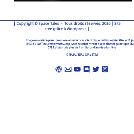
| Copyright © Space Tales - Tous droits réservés, 2026 | Site
crée grâce à Wordpress |
Image en arrière-plan : première observation scientifique publique (dévoilée le 11 ju
2022) du JWST ou
James Webb Deep Field
, se concentrant sur le cluster galactique S
0723, distant de plus de 4 milliards d'années-lumière
© NASA / ESA / CSA / STScl