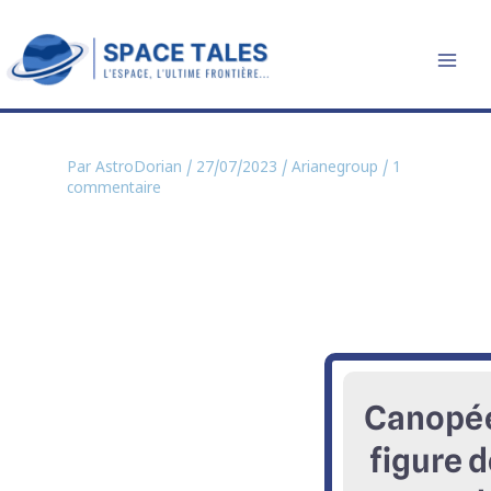
Aller
au
contenu
Par
AstroDorian
/
27/07/2023
/
Arianegroup
/
1
commentaire
Canopé
figure d