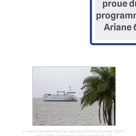
proue d
program
Ariane 
Le navire Canopée arrivant au large de la Guyane en janvier 2023 ©
ESA / CNES / Arianespace / Optique Vidéo du CSG