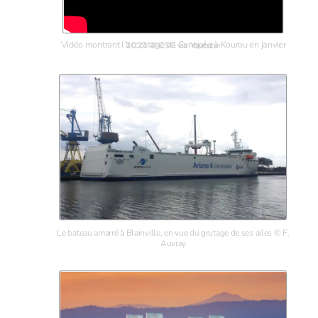
Vidéo montrant l’accostage de Canopée à Kourou en janvier 2023 © CSG via Youtube
Le bateau amarré à Blainville, en vue du grutage de ses ailes © F.
Auvray