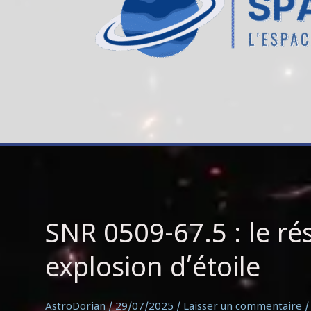
SNR
SNR 0509-67.5 : le ré
0509-
67.5
explosion d’étoile
:
le
résidu
d’une
AstroDorian
/
29/07/2025
/
Laisser un commentaire