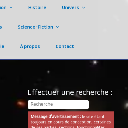
ion
Histoire
Univers
s
Science-Fiction
ie
À propos
Contact
Effectuer une recherche :
Message d'avertissement :
le site étant
toujours en cours de conception, certaines
de ses parties, sections, fonctionnalités