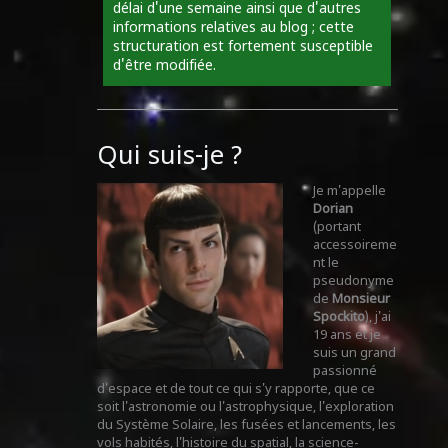
délai d'une semaine ainsi que d'autres
informations relatives au blog ; cette
structuration est fortement susceptible
d'être modifiée.
Qui suis-je ?
Je m'appelle
Dorian
(portant
accessoireme
nt le
pseudonyme
de
Monsieur
Spockito
), j'ai
19 ans et je
suis un grand
passionné
d'espace et de tout ce qui s'y rapporte, que ce
soit l'astronomie ou l'astrophysique, l'exploration
du Système Solaire, les fusées et lancements, les
vols habités, l'histoire du spatial, la science-