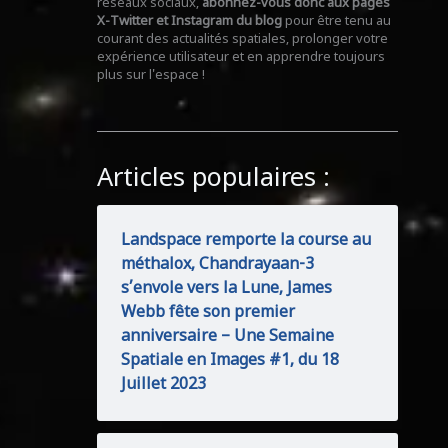
réseaux sociaux,
abonnez-vous donc aux pages
X-Twitter et Instagram du blog
pour être tenu au
courant des actualités spatiales, prolonger votre
expérience utilisateur et en apprendre toujours
plus sur l'espace !
Articles populaires :
Landspace remporte la course au
méthalox, Chandrayaan-3
s’envole vers la Lune, James
Webb fête son premier
anniversaire – Une Semaine
Spatiale en Images #1, du 18
Juillet 2023