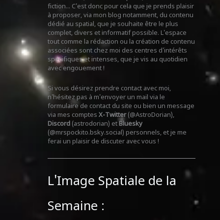
fiction... C'est donc pour cela que je prends plaisir
à proposer, via mon blog notamment, du contenu
dédié au spatial, que je souhaite être le plus
complet, divers et informatif possible. L'espace
tout comme la rédaction ou la création de contenu
associées sont chez moi des centres d'intérêts
spécifiques et intenses, que je vis au quotidien
avec engouement !
Si vous désirez prendre contact avec moi,
n'hésitez pas à m'envoyer un mail via le
formulaire de contact du site ou bien un message
via mes comptes
X-Twitter
(@AstroDorian),
Discord
(astrodorian) et
Bluesky
(@mrspockito.bsky.social) personnels, et je me
ferai un plaisir de discuter avec vous !
L'Image Spatiale de la
Semaine :